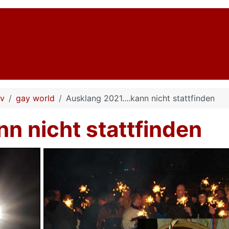
iv
gay world
Ausklang 2021....kann nicht stattfinden
n nicht stattfinden