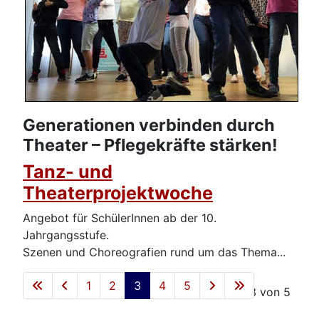
Generationen verbinden durch
Theater – Pflegekräfte stärken!
Tanz- und
Theaterprojektwoche
Angebot für SchülerInnen ab der 10.
Jahrgangsstufe.
Szenen und Choreografien rund um das Thema...
1
2
3
4
5
Seite 3 von 5